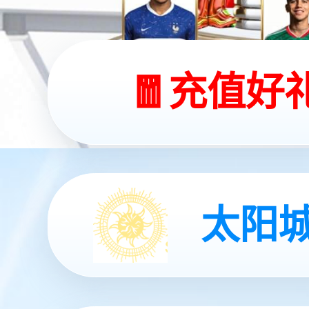
远程控制
远程车载控制系统
天眼平台
星空电竞云平台乐鱼云平台
汽车电子
智能驾驶
舱驾一体
三电系统
挖掘机三电系统解决方案
装载机三电系统解决方案
水泥搅拌车上装三电解决方案
新能源
风光储一体化解决方案
发电侧解决方案
输配电侧解决方案
工商业光储充一体化解决方案
家庭光储充一体化解决方案
构网型储能系统方案
智能底盘
智电一体化底盘
集团介绍
投资者关系
新闻中心
企业动态
展会资讯