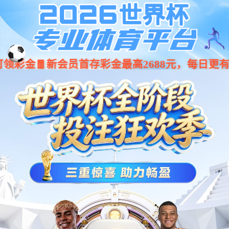
001266
股票
代码
汽车电子
智驾类
电子后视镜