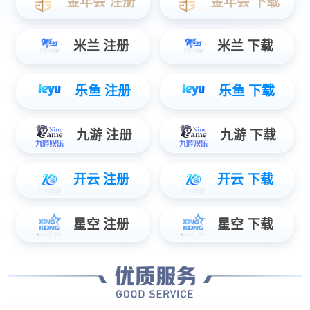
座舱类
单中控娱乐屏