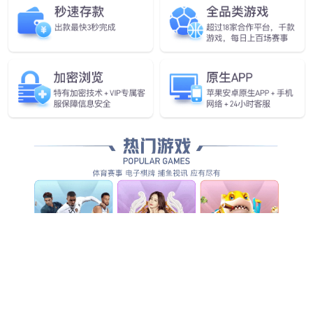
智能座舱四连屏