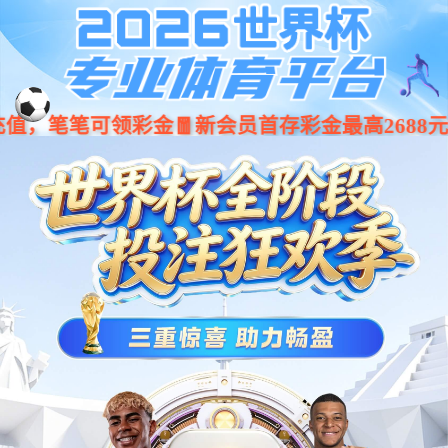
001266
股票
代码