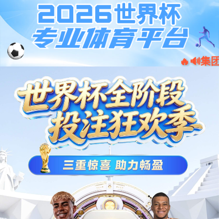
001266
股票
代码