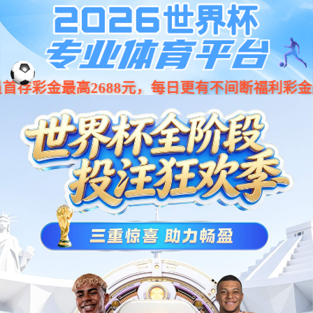
001266
股票
代码
车身类
BCM控制器