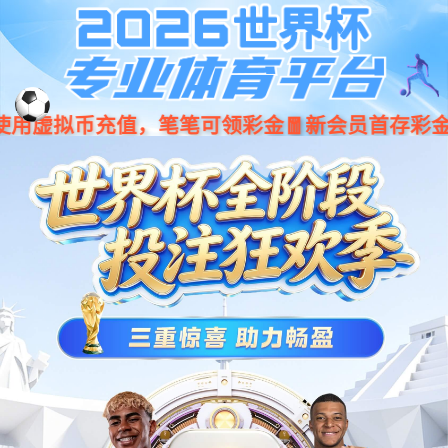
001266
股票
代码
拉绳
智能拉绳开关