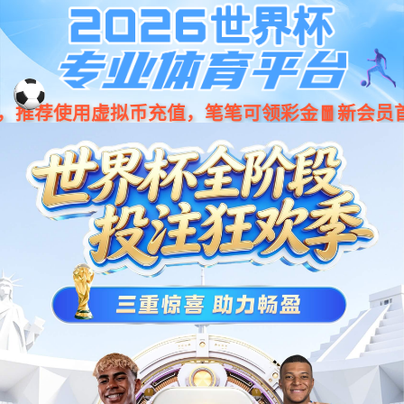
001266
股票
代码
手柄
本安手柄
一体式设计
高安全性