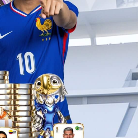
咨询
立即订阅
持
关注我们
微信搜一搜
星空电竞智能
联系我们
法律声明
隐私政策
网站地图