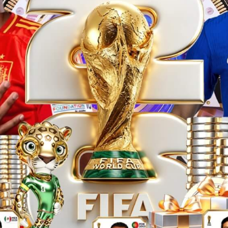
介绍
投资者关系
新闻中心
服务与支
况
基本信息
企业动态
下载中心
程
最新公告
展会资讯
售后反馈
化
定期公告
合作咨询
力
投资者联络
誉
发展
3922号-1
星空电竞