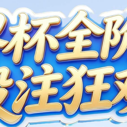
ePower X1液冷储能标准柜