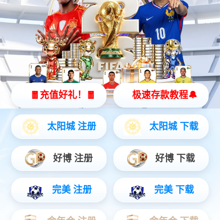
智能座舱四连屏
液晶仪表