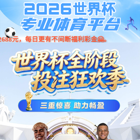
001266
股票
代码
座舱类
单中控娱乐屏